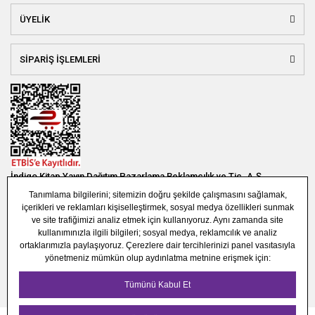
ÜYELİK
SİPARİŞ İŞLEMLERİ
İndigo Kitap Yayın Dağıtım Pazarlama Reklamcılık ve Tic. A.Ş.
Bağlar Mah. 19. Sok. Bina No:1E 1. Bodrum Kat. Güneşli - Bağcılar /
İSTANBUL
(0850) 308 7304